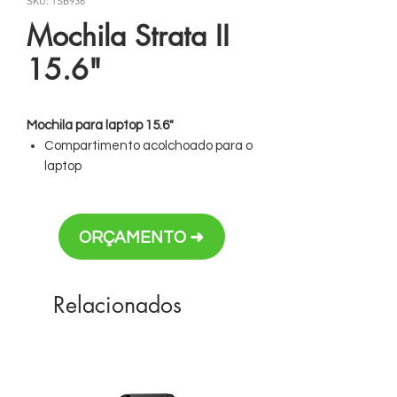
SKU: TSB936
Mochila Strata II
15.6"
Mochila para laptop 15.6"
Compartimento acolchoado para o
laptop
Espaço para documentos
Alças de ombro ajustáveis e
acolchoadas
ORÇAMENTO ➜
Bolso frontal para acessórios;
2 bolsos laterais
Base robusta.
Relacionados
Personalização em bordado ou placa
de metal