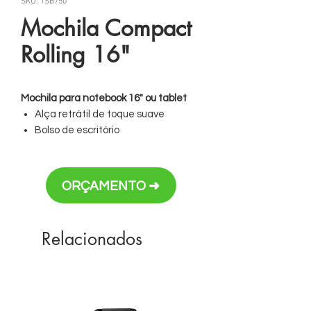
SKU: TSB750
Mochila Compact
Rolling 16"
Mochila para notebook 16" ou tablet
Alça retrátil de toque suave
Bolso de escritório
Bolso espaçoso para roupas com
correias elásticas para prender as
roupas
ORÇAMENTO ➜
Personalização em bordado ou placa
de metal
Relacionados