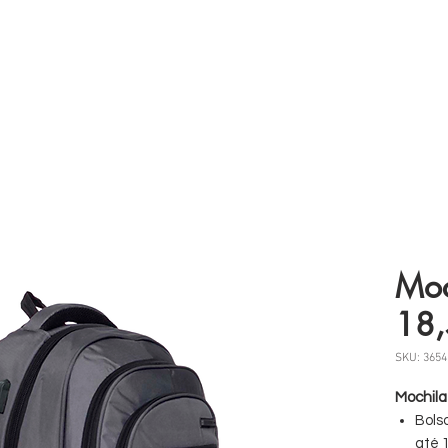
 somos
Produtos
Parceiros
Clientes
Case
Moc
18,
SKU: 3654
Mochila
Bols
até 1