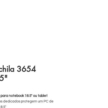
s
11 98839-2024
hila 3654
5"
 para notebook 18.5" ou tablet
os dedicados protegem um PC de
8,5"