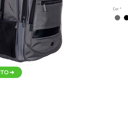
Dois
Cor
*
pequ
Com 
Bols
Persona
metal
TO ➜