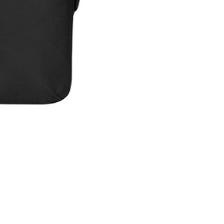
Maleta Slipskin 14"