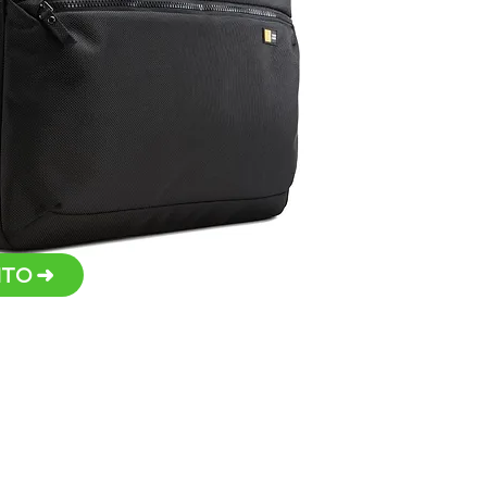
do d
Arma
zíper
Alça
ofer
no c
Alça
Alça
Alça
segu
baga
TO ➜
Persona
metal