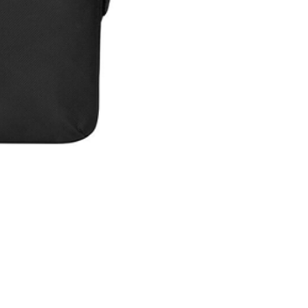
Maleta Slipskin 14"