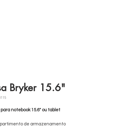
s
11 98839-2024
sa Bryker 15.6"
B115
 para notebook 15.6" ou tablet
partimento de armazenamento
ional mantém os itens essenciais