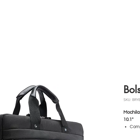
 somos
Produtos
Parceiros
Clientes
Case
Bol
SKU: BRY
Mochila
10.1"
Com
adic