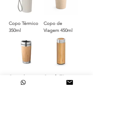
Copo Térmico
Copo de
350ml
Viagem 450ml
Copo de
Garrafa Térmica
Viagem 500mL
de Bambu
1
/
3
FALE CONOSCO