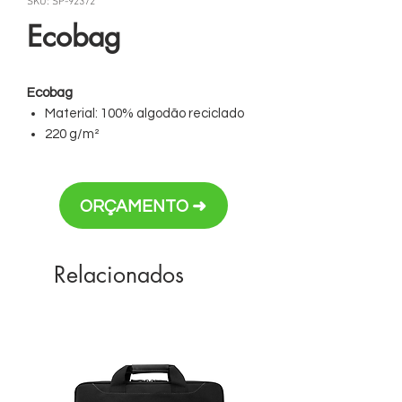
SKU: SP-92372
Ecobag
Ecobag
Material: 100% algodão reciclado
220 g/m²
Dimensões: 380 x 420
(Alça: 65 cm)
Personalização em transfer, DTF têxtil
ORÇAMENTO ➜
e bordado
Relacionados