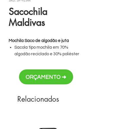
SKU: SP-92344
Sacochila
Maldivas
Mochila Saco de algodão e juta
Sacola tipo mochila em 70%
algodão reciclado e 30% poliéster
reciclado (180 g/m²) com base em
juta.
Alças em algodão
ORÇAMENTO ➜
Dimensão: 370 x 410 mm
Personalização em silk ou transfer
Relacionados