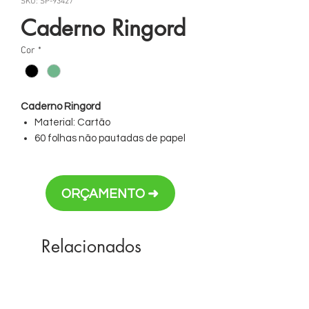
SKU: SP-93427
Caderno Ringord
Cor
*
Caderno Ringord
Material: Cartão
60 folhas não pautadas de papel
reciclado
Incluso esferográfica
ORÇAMENTO ➜
Personalização em silk ou transfer
Relacionados