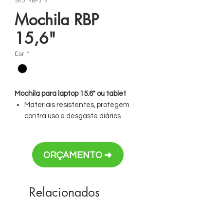
SKU: RBP315
Mochila RBP
15,6"
Cor
*
Mochila para laptop 15.6" ou tablet
Materiais resistentes, protegem
contra uso e desgaste diários
Alças superior e inferior para
inserção fácil em bagageiros
suspensos e pequenos espaços
ORÇAMENTO ➜
Bolso com acesso por cima e
revestimento felpudo
Compartimento central contém
Relacionados
uma área espaçosa para uma
muda de roupas e um bolso perfeito
para arquivos, documentos ou