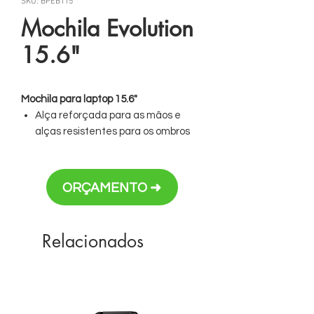
SKU: BPEB115
Mochila Evolution
15.6"
Mochila para laptop 15.6"
Alça reforçada para as mãos e
alças resistentes para os ombros
Painel traseiro com tiras de
compressão e revestidos em tecido
respirável
ORÇAMENTO ➜
Compartimento individual para
tablets
Abertura principal com fechamento
Relacionados
com dois zíperes
Personalização em bordado ou placa
de metal