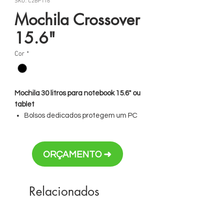
SKU: C2BP116
Mochila Crossover
15.6"
Cor
*
Mochila 30 litros para notebook 15.6" ou
tablet
Bolsos dedicados protegem um PC
de 15,6 polegadas ou tablet
Compartimento SafeZone com
bolso oculto
ORÇAMENTO ➜
Painel frontal com bolsos, alças
elásticas, bolso em tecido de malha
com zíper e o sistema de
Relacionados
organização de cabos
Proteja sua identidade e
informações pessoais com um bolso