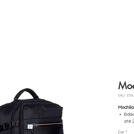
 somos
Produtos
Parceiros
Clientes
Case
Moc
SKU: 3704
Mochila
Bols
até 
Entr
Cor
*