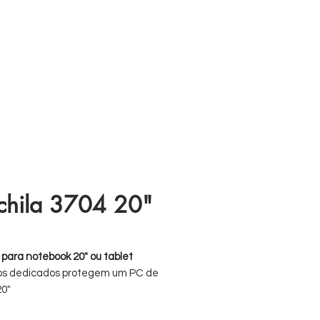
s
11 98839-2024
hila 3704 20"
 para notebook 20" ou tablet
os dedicados protegem um PC de
20"
ada para USB