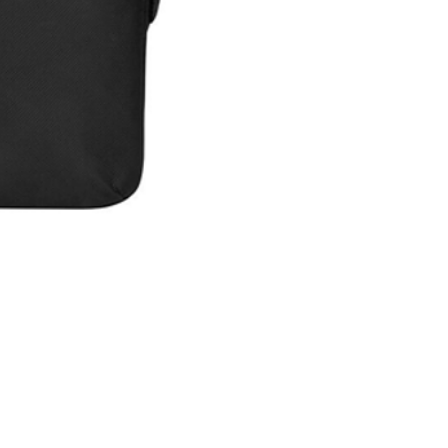
Maleta Slipskin 14"