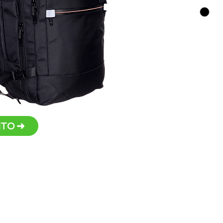
Comp
bols
Comp
infer
Persona
metal
TO ➜