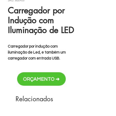
SKU: 800905
Carregador por
Indução com
Iluminação de LED
Carregador por indução com
iluminação de Led, e também um
carregador com entrada USB.
Entrada: DC 5V/3A
Potência da Iluminação e do
Wireless: 5W
ORÇAMENTO ➜
LED: 54pcs
Luminosidade: 800 lm
Temperatura da Cor: 2700 K-6500 K
Relacionados
Duração da iluminação: 50000
horas
Compatível com dispositivos com a