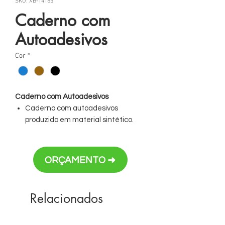
SKU: XB-14165
Caderno com
Autoadesivos
Cor
*
Caderno com Autoadesivos
Caderno com autoadesivos
produzido em material sintético.
Capa interna com cinco bloquinhos
autoadesivos coloridos com
aproximadamente 25 folhas cada e
ORÇAMENTO ➜
bloco com aproximadamente 80
folhas pardas pautadas.
Relacionados
Personalização em silk