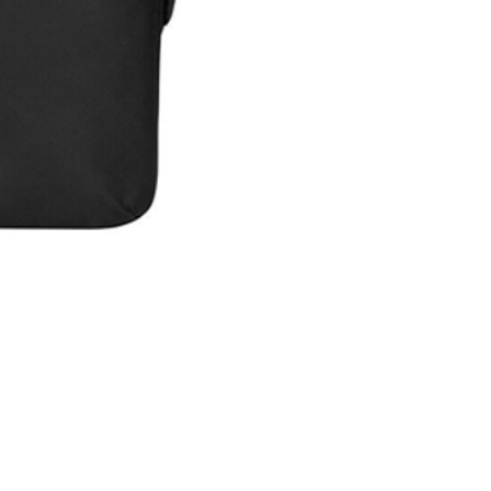
Maleta Slipskin 14"