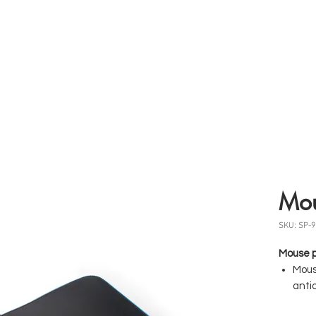
 somos
Produtos
Parceiros
Clientes
Case
Mou
SKU: SP-9
Mouse 
Mous
anti
Ilum