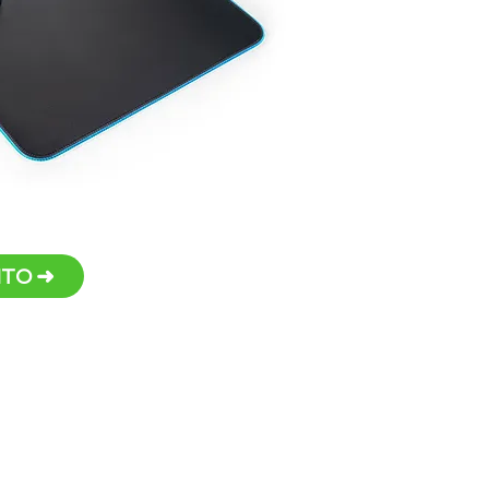
conf
uma 
A co
real
que 
Cabo
para
Persona
TO ➜