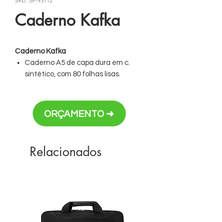
SKU: SP-93712
Caderno Kafka
Caderno Kafka
Caderno A5 de capa dura em c.
sintético, com 80 folhas lisas.
Contém elásticos com capacidade
para suportar esferográfica (não
inclusa), celular e cartões e um
ORÇAMENTO ➜
elástico para fechar o bloco de
notas.
Relacionados
Personalização em silk