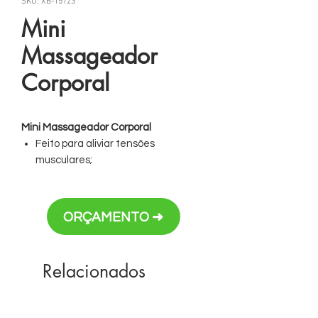
SKU: XB-15123
Mini
Massageador
Corporal
Mini Massageador Corporal
Feito para aliviar tensões
musculares;
Produzido em plástico leve e
resistente, possui funcionamento
versátil, sendo possível optar por
ORÇAMENTO ➜
usar o cabo USB ou 3 pilhas AAA,
proporcionando mais flexibilidade
na hora de usá-lo.
Relacionados
Personalização em silk