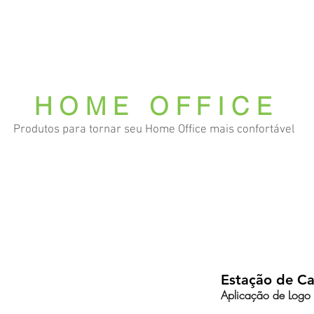
 somos
Produtos
Parceiros
Clientes
Case
HOME OFFICE
Produtos para tornar seu Home Office mais confortável
Almofada E-F
Estação de C
Aplicação de Logo 
Aplicação de Logo 