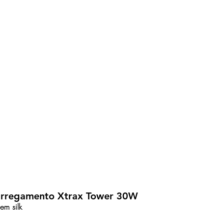
s
11 98839-2024
OM Acquabloc
arregamento Xtrax Tower 30W
em silk
em silk