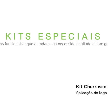
 somos
Produtos
Parceiros
Clientes
Case
KITS ESPECIAIS
tos funcionais e que atendam sua necessidade aliado a bom go
Kit Churrasc
Aplicação de Logo à