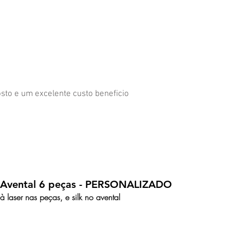
s
11 98839-2024
sto e um excelente custo beneficio
o Avental 6 peças - PERSONALIZADO
 laser nas peças, e silk no avental