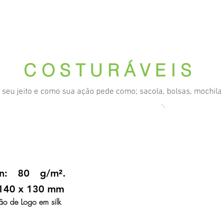
 somos
Produtos
Parceiros
Clientes
Case
COSTURÁVEIS
seu jeito e como sua ação pede como; sacola, bolsas, mochil
en: 80 g/m².
x 140 x 130 mm
ão de Logo em silk