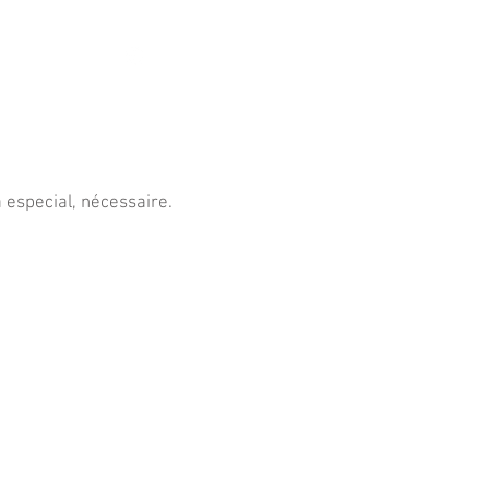
s
11 98839-2024
a especial, nécessaire.