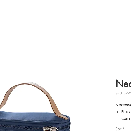
 somos
Produtos
Parceiros
Clientes
Case
Nec
SKU: SP-9
Necess
Bols
com 
dupl
Cor
*