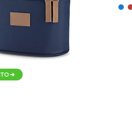
Dime
Persona
TO ➜