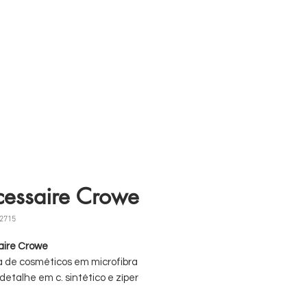
s
11 98839-2024
essaire Crowe
2715
aire Crowe
a de cosméticos em microfibra
detalhe em c. sintético e zíper
o.