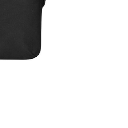
Maleta Slipskin 14"