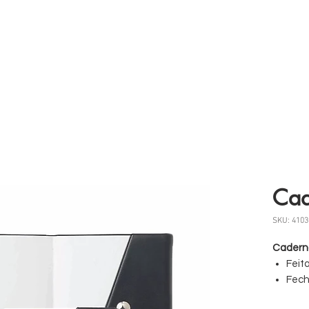
 somos
Produtos
Parceiros
Clientes
Case
Cad
SKU: 4103
Caderno
Feit
Fech
Com 