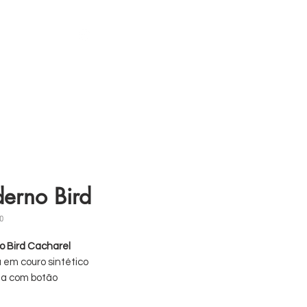
s
11 98839-2024
erno Bird
0
 Bird Cacharel
a em couro sintético
a com botão
80 folhas lisas