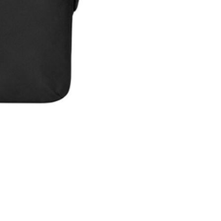
Maleta Slipskin 14"