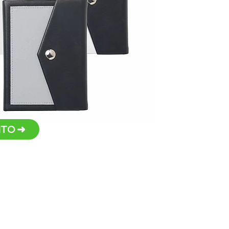
Disp
rosa 
Tama
Personal
TO ➜