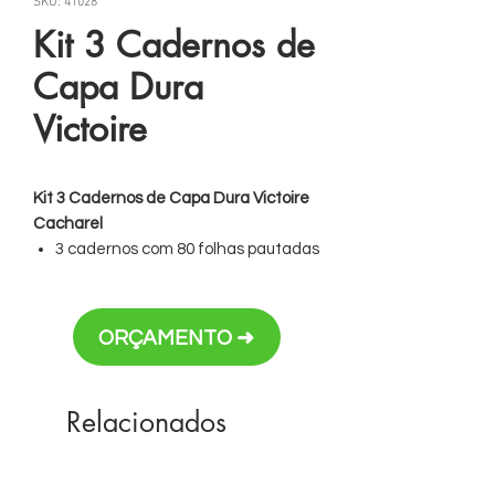
SKU: 41028
Kit 3 Cadernos de
Capa Dura
Victoire
Kit 3 Cadernos de Capa Dura Victoire
Cacharel
3 cadernos com 80 folhas pautadas
Nas cores
azul
,
preto
e
vermelho
Tamanho: 113 x 152 x 49 mm
ORÇAMENTO ➜
Personalização em silk (na caixa)
Relacionados