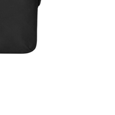
Maleta Slipskin 14"