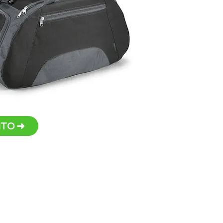
faci
seu 
Disp
Persona
TO ➜