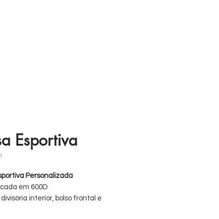
s
11 98839-2024
sa Esportiva
1
sportiva Personalizada
icada em 600D
ivisória interior, bolso frontal e
o com placa semi-rígida para