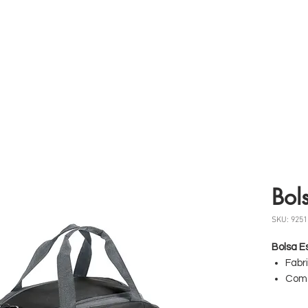
 somos
Produtos
Parceiros
Clientes
Case
Bol
SKU: 9251
Bolsa E
Fabr
Com d
fund