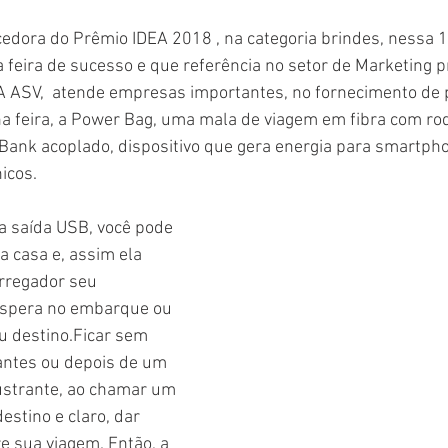
ncedora do Prêmio IDEA 2018 , na categoria brindes, nessa 1
 feira de sucesso e que referência no setor de Marketing 
 A ASV,  atende empresas importantes, no fornecimento de 
na feira, a Power Bag, uma mala de viagem em fibra com ro
ank acoplado, dispositivo que gera energia para smartpho
icos.
 saída USB, você pode 
a casa e, assim ela 
rregador seu 
spera no embarque ou 
 destino.Ficar sem 
antes ou depois de um 
rustrante, ao chamar um 
estino e claro, dar 
re sua viagem. Então, a 