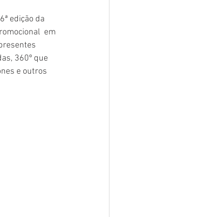
6ª edição da 
promocional  em 
presentes 
das, 360º que 
nes e outros 