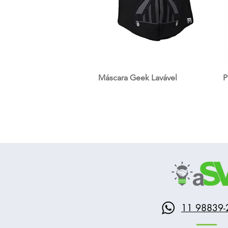
Máscara Geek Lavável
P
11 98839-