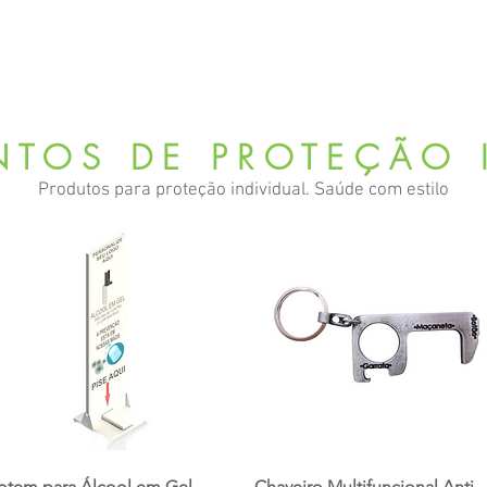
 somos
Produtos
Parceiros
Clientes
Case
TOS DE PROTEÇÃO 
Produtos para proteção individual. Saúde com estilo
otem para Álcool em Gel
Chaveiro Multifuncional Anti