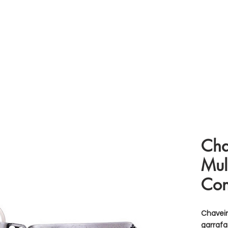
 somos
Produtos
Parceiros
Clientes
Case
Cha
Mul
Con
Chaveir
garrafa