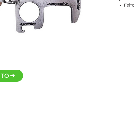
Feit
Altur
Larg
TO ➜