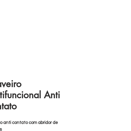
s
11 98839-2024
veiro
tifuncional Anti
tato
o anti contato com abridor de
s