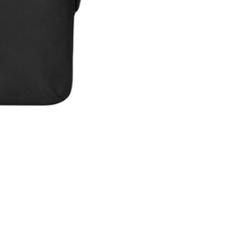
Maleta Slipskin 14"