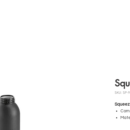
 somos
Produtos
Parceiros
Clientes
Case
Squ
SKU: SP-9
Squeez
Com 
Mate
Capa