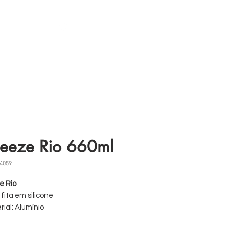
s
11 98839-2024
eeze Rio 660ml
4059
e Rio
fita em silicone
rial: Alumínio
cidade: 660 ml