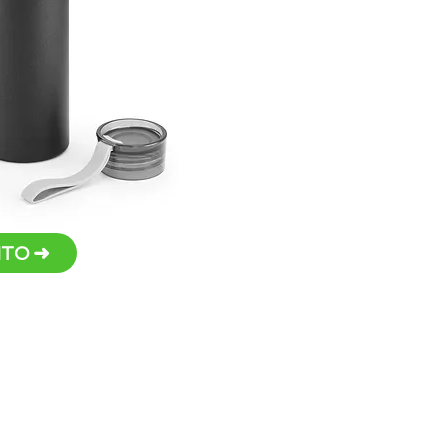
Persona
TO ➜