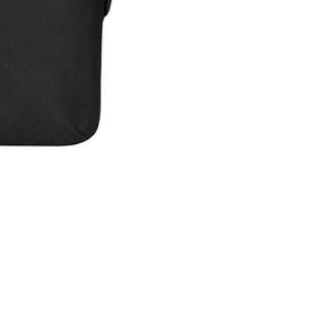
Maleta Slipskin 14"