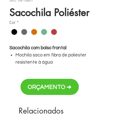
SKU: XB-18601
Sacochila Poliéster
Cor
*
Sacochila com bolso frontal
Mochila saco em fibra de poliéster
resistente à água
Com bolso frontal e entrada para
fones de ouvido.
Dimensão: 42,4 x 35 cm
ORÇAMENTO ➜
Personalização em silk ou DTF têxtil
Relacionados