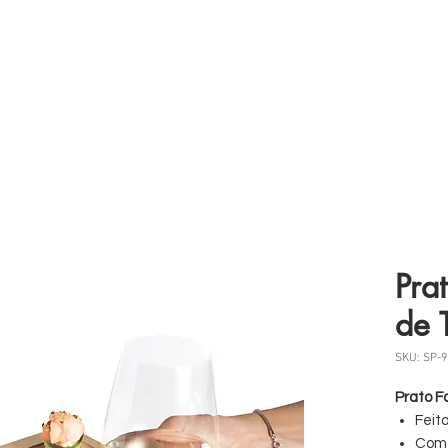
 somos
Produtos
Parceiros
Clientes
Case
Pra
de 
SKU: SP-9
Prato F
Feit
Com 