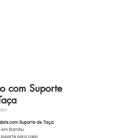
s
11 98839-2024
to com Suporte
Taça
3829
abris com Suporte de Taça
o em Bambu
suporte para copo