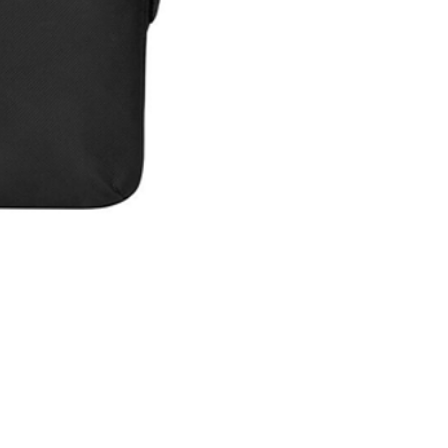
Maleta Slipskin 14"