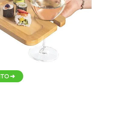
Ideal
Forn
Persona
TO ➜