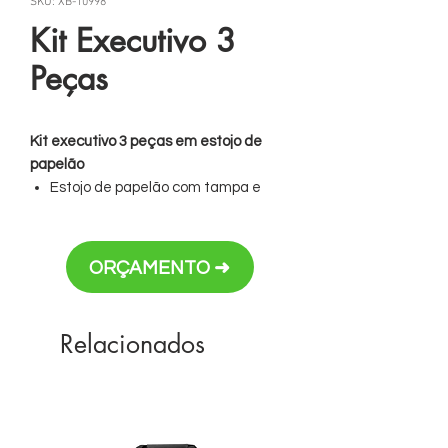
SKU: XB-10998
Kit Executivo 3
Peças
Kit executivo 3 peças em estojo de
papelão
Estojo de papelão com tampa e
parte interna revestida de espuma
Contém: porta cartão de couro
sintético texturizado com detalhes
ORÇAMENTO ➜
prata brilhante, caneta metal
fosca com detalhe emborrachado
preto, caderneta em couro
Relacionados
sintético com aproximadamente 80
folhas amarelas pautadas.
Acompanha placa metálica para
gravação.