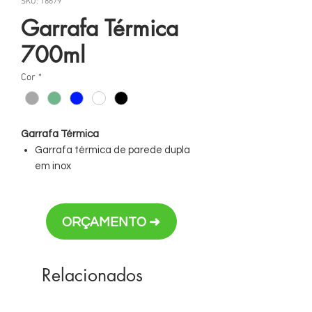
SKU: 18679
Garrafa Térmica
700ml
Cor
*
Garrafa Térmica
Garrafa térmica de parede dupla
em inox
Tampa principal com bocal e tampa
protetora com alça de transporte
acoplada
ORÇAMENTO ➜
Capacidade: 700ml
Personalização em laser
Relacionados