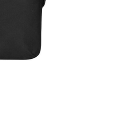
Maleta Slipskin 14"