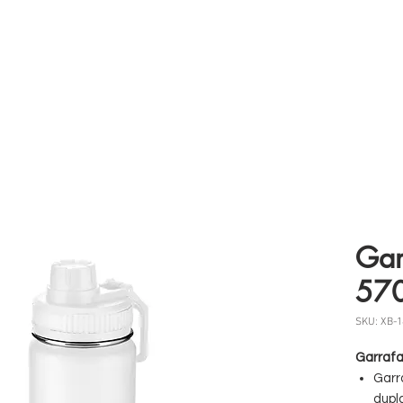
 somos
Produtos
Parceiros
Clientes
Case
Gar
57
SKU: XB-
Garrafa
Garr
dupl