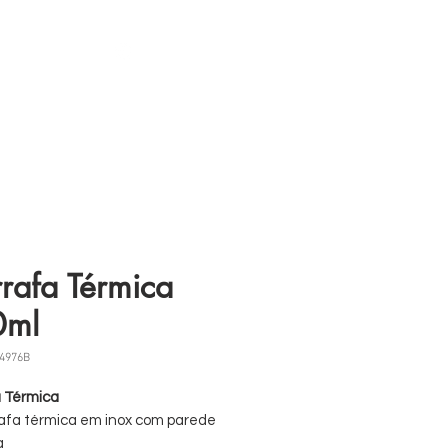
s
11 98839-2024
rafa Térmica
0ml
14976B
 Térmica
afa térmica em inox com parede
a