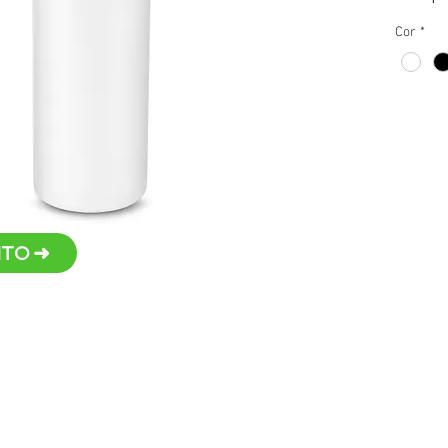
Tamp
Cor
*
anel
Pint
Capa
Persona
TO ➜