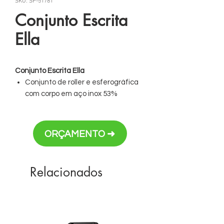
SKU: SP-51781
Conjunto Escrita
Ella
Conjunto Escrita Ella
Conjunto de roller e esferográfica
com corpo em aço inox 53%
reciclado e clipe.
Esferográfica com mecanismo
twist e escrita até 5 km.
ORÇAMENTO ➜
O conjunto tem escrita a preto.
Personalização em laser
Relacionados