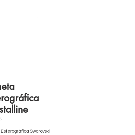
s
11 98839-2024
eta
erográfica
stalline
5
Esferográfica Swarovski