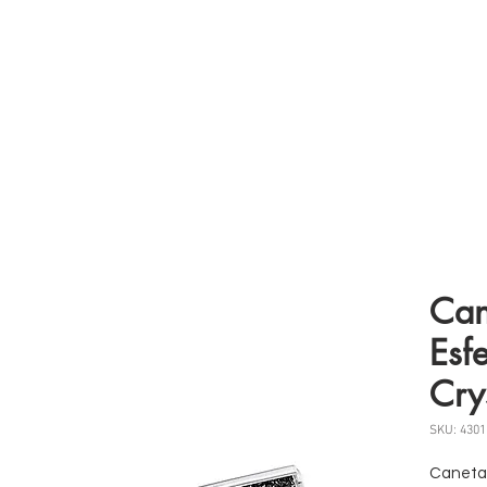
 somos
Produtos
Parceiros
Clientes
Case
Can
Esf
Cry
SKU: 4301
Caneta 