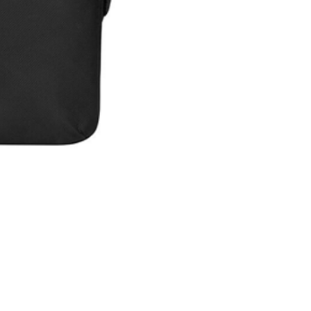
Maleta Slipskin 14"