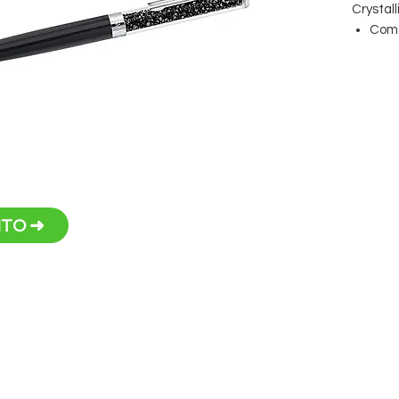
Crystall
Com 54
Forn
Disp
pink
,
Tama
Persona
TO ➜