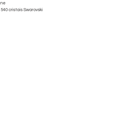
ine
0 cristais Swarovski​​​​​​​
ecida em embalagem de veludo
onível nas cores
preto
,
pérola
,
lilás
,
rosa claro
e
prata
nho: 11 x 143 mm
lização em silk