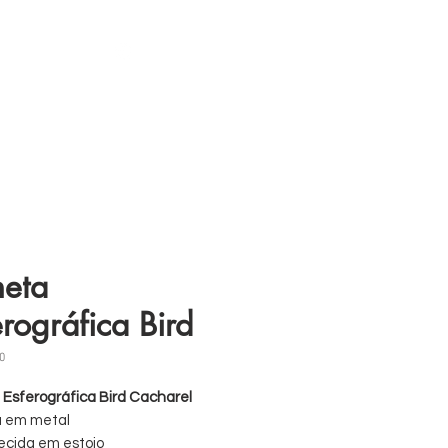
s
11 98839-2024
eta
erográfica Bird
0
Esferográfica Bird Cacharel
a em metal
ecida em estojo