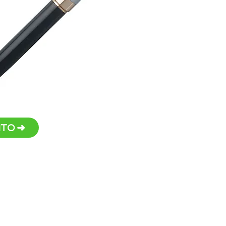
Disp
beg
Tama
Persona
TO ➜