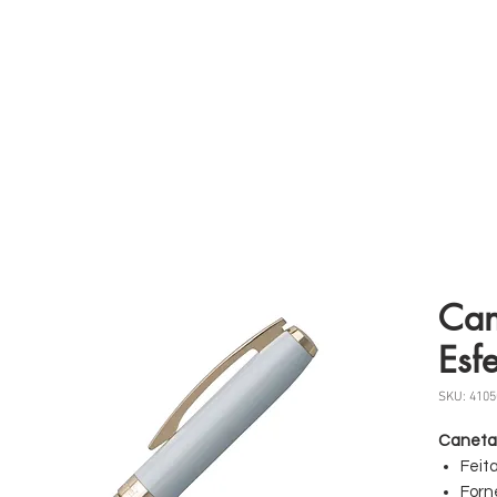
 somos
Produtos
Parceiros
Clientes
Case
Can
Esf
SKU: 4105
Caneta 
Feit
Forn