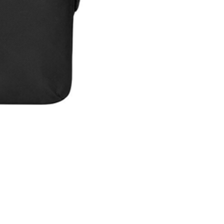
Maleta Slipskin 14"