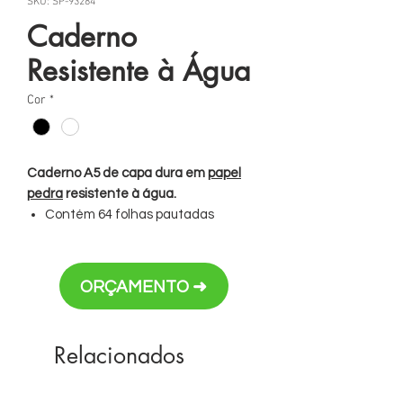
SKU: SP-93284
Caderno
Resistente à Água
Cor
*
Caderno A5 de capa dura em
papel
pedra
resistente à água.
Contém 64 folhas pautadas
(120g/m²) também em papel pedra.
Dimensões: 150 x 210 mm
ORÇAMENTO ➜
Personalização em silk
Relacionados