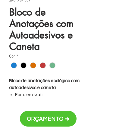
SKU: XB-13591
Bloco de
Anotações com
Autoadesivos e
Caneta
Cor
*
Bloco de anotações ecológico com
autoadesivos e caneta
Feito em kraft
Possui uma faixa colorida em TNT e
fita elástica
Parte interna com suporte para
ORÇAMENTO ➜
caneta de papelão com clip plástico
Bloco amarelo médio com